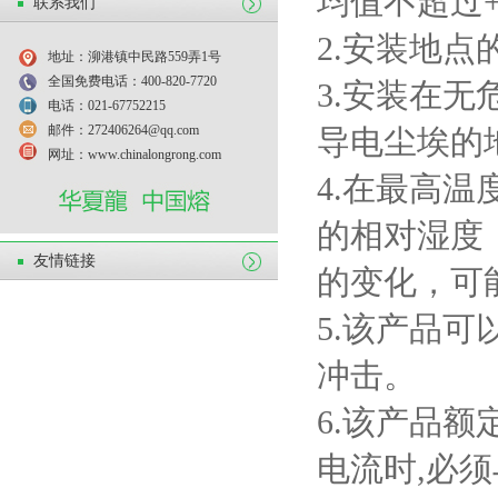
均值不超过
联系我们
2.
安装地点
地址：泖港镇中民路559弄1号
全国免费电话：400-820-7720
3.
安装在无
电话：021-67752215
邮件：272406264@qq.com
导电尘埃的
网址：www.chinalongrong.com
4.
在最高温
的相对湿度
友情链接
的变化，可
5.
该产品可
冲击。
6.
该产品额
电流时
,
必须