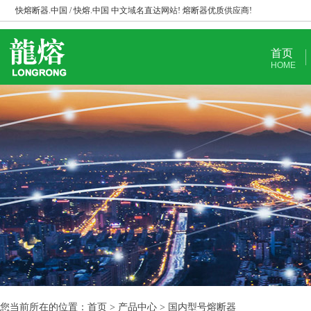
快熔断器.中国 / 快熔.中国 中文域名直达网站! 熔断器优质供应商!
首页
HOME
您当前所在的位置：首页 > 产品中心 > 国内型号熔断器