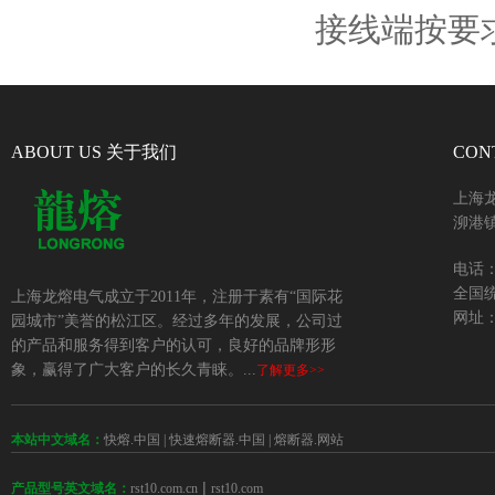
接线端按要
ABOUT US 关于我们
CON
上海
泖港镇
电话：+
全国统
上海龙熔电气成立于2011年，注册于素有“国际花
网址：w
园城市”美誉的松江区。经过多年的发展，公司过
的产品和服务得到客户的认可，良好的品牌形形
象，赢得了广大客户的长久青睐。...
了解更多>>
本站中文域名：
快熔.中国
|
快速熔断器.中国
|
熔断器.网站
 | 
rst10.com.cn
rst10.com
产品型号英文域名：