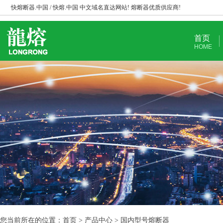
快熔断器.中国 / 快熔.中国 中文域名直达网站! 熔断器优质供应商!
首页
HOME
您当前所在的位置：首页 > 产品中心 > 国内型号熔断器