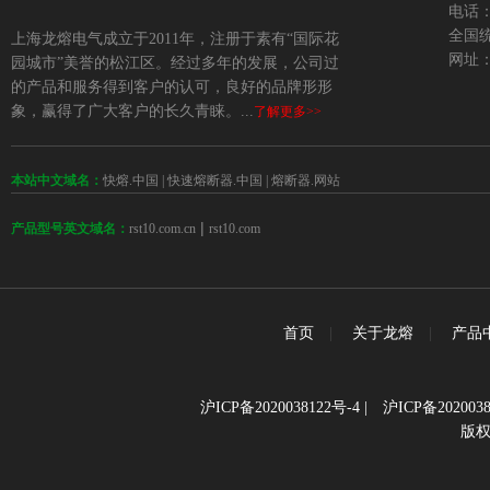
电话：+
全国统
上海龙熔电气成立于2011年，注册于素有“国际花
网址：w
园城市”美誉的松江区。经过多年的发展，公司过
的产品和服务得到客户的认可，良好的品牌形形
象，赢得了广大客户的长久青睐。...
了解更多>>
本站中文域名：
快熔.中国
|
快速熔断器.中国
|
熔断器.网站
 | 
rst10.com.cn
rst10.com
产品型号英文域名：
首页
|
关于龙熔
|
产品
沪ICP备2020038122号-4
|
沪ICP备2020038
版权所