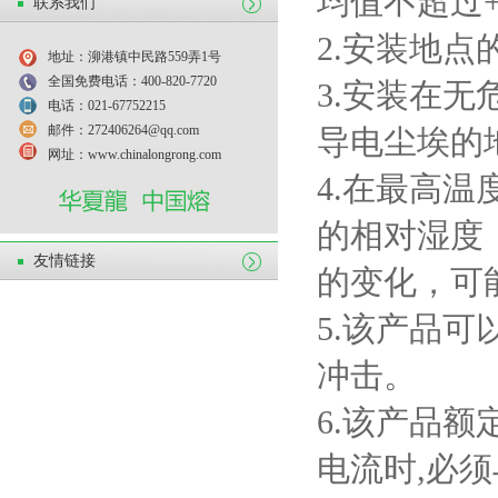
均值不超过
联系我们
2.
安装地点
地址：泖港镇中民路559弄1号
全国免费电话：400-820-7720
3.
安装在无
电话：021-67752215
邮件：272406264@qq.com
导电尘埃的
网址：www.chinalongrong.com
4.
在最高温
的相对湿度
友情链接
的变化，可
5.
该产品可
冲击。
6.
该产品额
电流时
,
必须