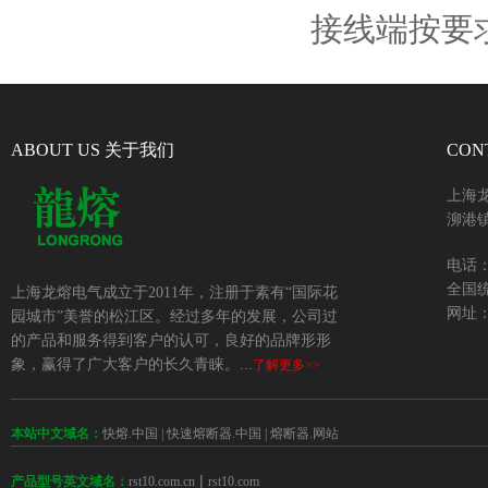
接线端按要
ABOUT US 关于我们
CON
上海
泖港镇
电话：+
全国统
上海龙熔电气成立于2011年，注册于素有“国际花
网址：w
园城市”美誉的松江区。经过多年的发展，公司过
的产品和服务得到客户的认可，良好的品牌形形
象，赢得了广大客户的长久青睐。...
了解更多>>
本站中文域名：
快熔.中国
|
快速熔断器.中国
|
熔断器.网站
 | 
rst10.com.cn
rst10.com
产品型号英文域名：