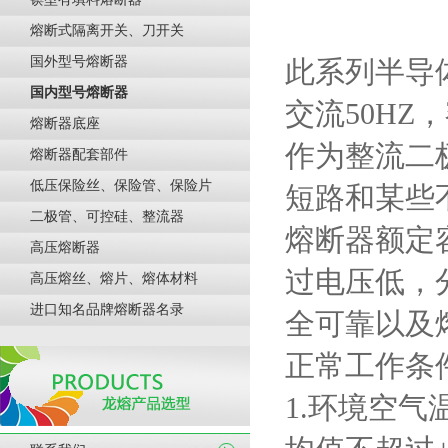
熔断式隔离开关、刀开关
国外型号熔断器
此
系列半导
国内型号熔断器
交流
50HZ
，
熔断器底座
作为整流二
熔断器配套部件
低压保险丝、保险管、保险片
短路和某些
二极管、可控硅、整流器
熔断器额定
高压熔断器
过电压低，
高压熔丝、熔片、熔体材料
进口知名品牌熔断器名录
全可靠以及
正常工作条
1.
环境空气