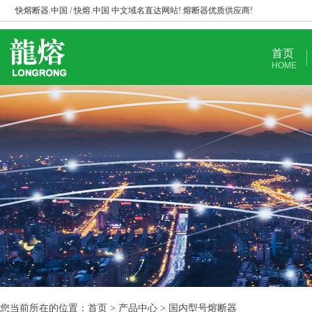
快熔断器.中国 / 快熔.中国 中文域名直达网站! 熔断器优质供应商!
首页
HOME
您当前所在的位置：首页 > 产品中心 > 国内型号熔断器