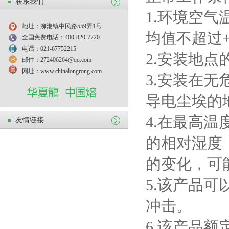
联系我们
1.
环境空气
地址：泖港镇中民路559弄1号
均值不超过
全国免费电话：400-820-7720
电话：021-67752215
2.
安装地点
邮件：272406264@qq.com
网址：www.chinalongrong.com
3.
安装在无
导电尘埃的
4.
在最高温
友情链接
的相对湿度
的变化，可
5.
该产品可
冲击。
6.
该产品额