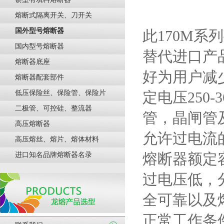
熔断式隔离开关、刀开关
国外型号熔断器
此170M
系列
国内型号熔断器
替代进口产
熔断器底座
好为用户减
熔断器配套部件
低压保险丝、保险管、保险片
定电压
250-
二极管、可控硅、整流器
管，晶闸管
高压熔断器
允许过电流
高压熔丝、熔片、熔体材料
熔断器额定
进口知名品牌熔断器名录
过电压低，
全可靠以及
正常工作条