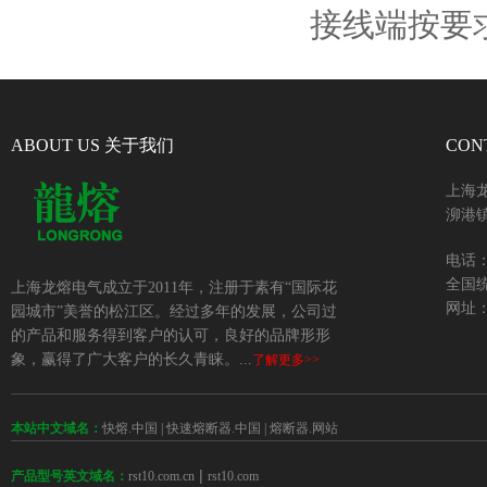
接线端按要
ABOUT US 关于我们
CON
上海
泖港镇
电话：+
全国统
上海龙熔电气成立于2011年，注册于素有“国际花
网址：w
园城市”美誉的松江区。经过多年的发展，公司过
的产品和服务得到客户的认可，良好的品牌形形
象，赢得了广大客户的长久青睐。...
了解更多>>
本站中文域名：
快熔.中国
|
快速熔断器.中国
|
熔断器.网站
 | 
rst10.com.cn
rst10.com
产品型号英文域名：