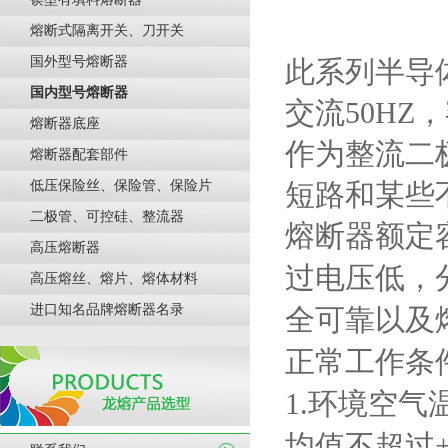
熔断式隔离开关、刀开关
国外型号熔断器
此
系列半导
国内型号熔断器
交流
50HZ
，
熔断器底座
作为整流二
熔断器配套部件
低压保险丝、保险管、保险片
短路和某些
二极管、可控硅、整流器
熔断器额定
高压熔断器
过电压低，
高压熔丝、熔片、熔体材料
进口知名品牌熔断器名录
全可靠以及
正常工作条
1.
环境空气
均值不超过