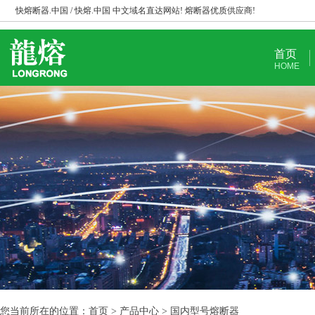
快熔断器.中国 / 快熔.中国 中文域名直达网站! 熔断器优质供应商!
首页
HOME
您当前所在的位置：首页 > 产品中心 > 国内型号熔断器