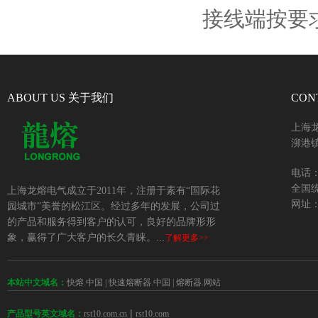
接线端按要
ABOUT US 关于我们
CON
上海
泖港镇
电话：+
全国统
上海龙熔电气成立于2011年，注册于素有“国际花
网址：w
园城市”美誉的松江区。经过多年的发展，公司过
的产品和服务得到客户的认可，良好的品牌形形
象，赢得了广大客户的长久青睐。...
了解更多>>
本站中文域名：
快熔.中国
|
快速熔断器.中国
|
熔断器.网站
 | 
rst10.com.cn
rst10.com
产品型号英文域名：