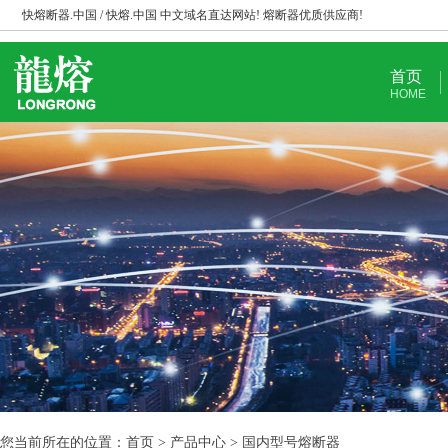
快熔断器.中国 / 快熔.中国 中文域名直达网站! 熔断器优质供应商!
首页
HOME
您当前所在的位置：首页 > 产品中心 > 国内型号熔断器