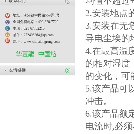
均值不超过
联系我们
2.
安装地点
地址：泖港镇中民路559弄1号
全国免费电话：400-820-7720
3.
安装在无
电话：021-67752215
邮件：272406264@qq.com
导电尘埃的
网址：www.chinalongrong.com
4.
在最高温
的相对湿度
友情链接
的变化，可
5.
该产品可
冲击。
6.
该产品额
电流时
,
必须