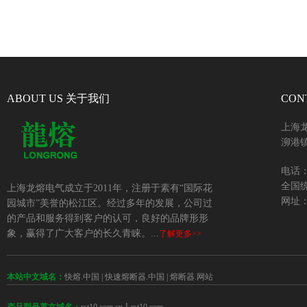
ABOUT US 关于我们
CON
上海
泖港镇
电话：+
全国统
上海龙熔电气成立于2011年，注册于素有“国际花
网址：w
园城市”美誉的松江区。经过多年的发展，公司过
的产品和服务得到客户的认可，良好的品牌形形
象，赢得了广大客户的长久青睐。...
了解更多>>
本站中文域名：
快熔.中国
|
快速熔断器.中国
|
熔断器.网站
 | 